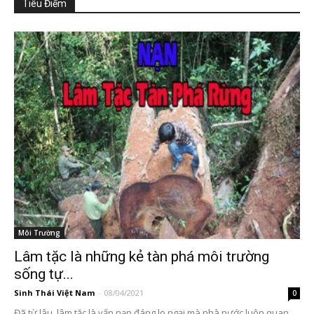
Tiêu Điểm
Môi Trường
Lâm tặc là những kẻ tàn phá môi trường
sống tự...
Sinh Thái Việt Nam
-
08/04/2021
0
Đã từ lâu, lâm tặc là vấn nạn đáng lo ngại mà nhà nước luôn quan