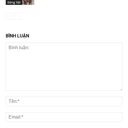
Động Vật
BÌNH LUẬN