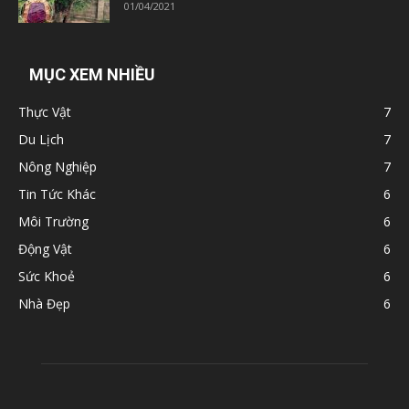
01/04/2021
MỤC XEM NHIỀU
Thực Vật
7
Du Lịch
7
Nông Nghiệp
7
Tin Tức Khác
6
Môi Trường
6
Động Vật
6
Sức Khoẻ
6
Nhà Đẹp
6