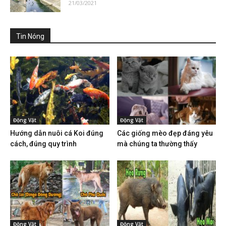
21/03/2021
Tin Nóng
Động Vật
Động Vật
Hướng dẫn nuôi cá Koi đúng
Các giống mèo đẹp đáng yêu
cách, đúng quy trình
mà chúng ta thường thấy
Động Vật
Động Vật