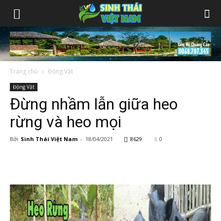
Trang chủ
Động Vật
Động Vật
Đừng nhầm lẫn giữa heo
rừng và heo mọi
Bởi
Sinh Thái Việt Nam
-
18/04/2021
8629
0