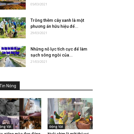
05/03/2021
Trông thêm cây xanh là một
phương án hữu hiệu để...
29/03/2021
Những nỗ lực tích cực để làm
sạch sông ngòi của...
21/03/2021
Tin Nóng
ộng Vật
Động Vật
c giống mèo đẹp đáng
Nuôi chim là một thú vui