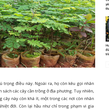
yê
th
Đ
Hư
đú
tr
hú trọng điều này. Ngoài ra, họ còn kêu gọi nhân
h sách các cây cần trồng ở địa phương. Tuy nhiên,
g cây này còn khá ít, một trong các nơi còn nhân
iệt đới. Còn lại hầu như chỉ trong phạm vi gia