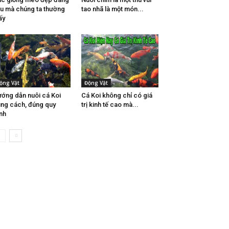
u mà chúng ta thường
tao nhã là một món...
ấy
ộng Vật
Động Vật
ớng dẫn nuôi cá Koi
Cá Koi không chỉ có giá
ng cách, đúng quy
trị kinh tế cao mà...
ình