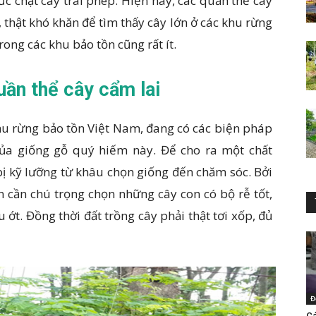
ức chặt cây trái phép. Hiện nay, các quần thể cây
 thật khó khăn để tìm thấy cây lớn ở các khu rừng
rong các khu bảo tồn cũng rất ít.
uần thể cây cẩm lai
khu rừng bảo tồn Việt Nam, đang có các biện pháp
g của giống gỗ quý hiếm này. Để cho ra một chất
 bị kỹ lưỡng từ khâu chọn giống đến chăm sóc. Bởi
n cần chú trọng chọn những cây con có bộ rễ tốt,
 ớt. Đồng thời đất trồng cây phải thật tơi xốp, đủ
Đ
Cá