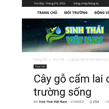
Thứ Bảy, Tháng 8 8, 2026
Đăng nhập/Đăng ký
TRANG CHỦ
MÔI TRƯỜNG
ĐỘNG V
Sinh
Thái
Việt
Nam
Trang chủ
Thực Vật
Cây gỗ cẩm lai cần được bảo 
Thực Vật
Cây gỗ cẩm lai 
trường sống
Bởi
Sinh Thái Việt Nam
-
01/04/2021
4724
0