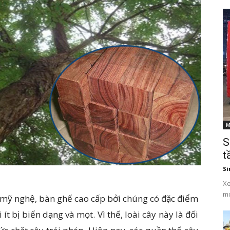
M
S
t
Si
Xe
mớ
 mỹ nghệ, bàn ghế cao cấp bởi chúng có đặc điểm
ít bị biến dạng và mọt. Vì thế, loài cây này là đối