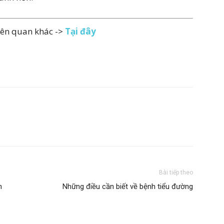
iên quan khác ->
Tại đây
Bài tiếp theo
h
Những điều cần biết về bệnh tiểu đường