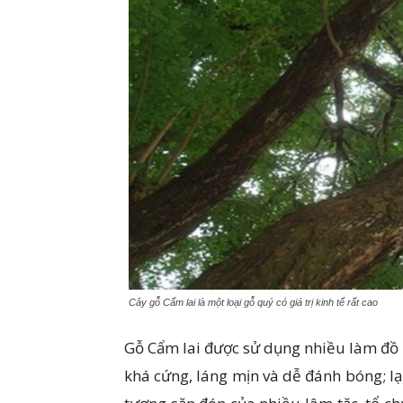
Cây gỗ Cẩm lai là một loại gỗ quý có giá trị kinh tế rất cao
Gỗ Cẩm lai được sử dụng nhiều làm đồ
khá cứng, láng mịn và dễ đánh bóng; lại 