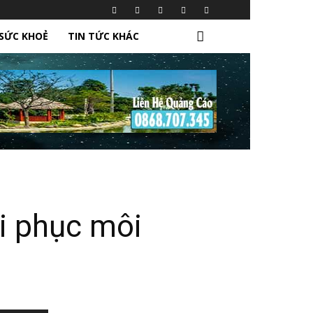
SỨC KHOẺ
TIN TỨC KHÁC
i phục môi