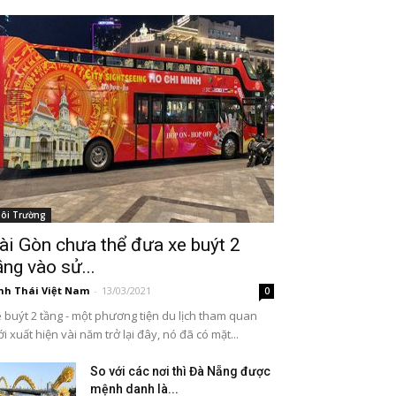
ôi Trường
ài Gòn chưa thể đưa xe buýt 2
ầng vào sử...
nh Thái Việt Nam
-
13/03/2021
0
 buýt 2 tầng - một phương tiện du lịch tham quan
i xuất hiện vài năm trở lại đây, nó đã có mặt...
So với các nơi thì Đà Nẵng được
mệnh danh là...