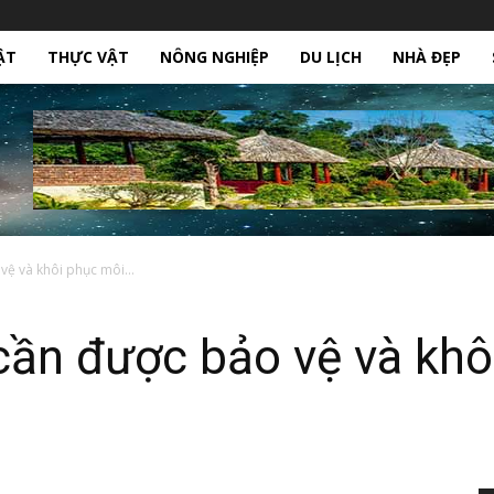
ẬT
THỰC VẬT
NÔNG NGHIỆP
DU LỊCH
NHÀ ĐẸP
vệ và khôi phục môi...
cần được bảo vệ và khô