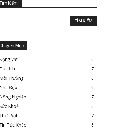
Tìm Kiếm
Chuyên Mục
Động Vật
6
Du Lịch
7
Môi Trường
6
Nhà Đẹp
6
Nông Nghiệp
7
Sức Khoẻ
6
Thực Vật
7
Tin Tức Khác
6