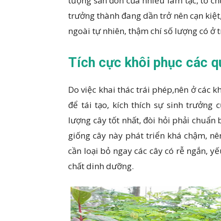
tượng săn đón của nhiều lâm tặc, tổ ch
trưởng thành đang dần trở nên cạn kiệt,
ngoài tự nhiên, thậm chí số lượng có ở t
Tích cực khôi phục các q
Do việc khai thác trái phép,nên ở các 
để tái tạo, kích thích sự sinh trưởn
lượng cây tốt nhất, đòi hỏi phải chuẩn
giống cây này phát triển khá chậm, nê
cần loại bỏ ngay các cây có rễ ngắn, yếu
chất dinh dưỡng.