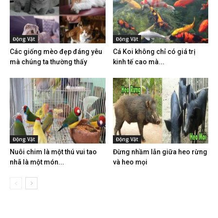
Động Vật
Động Vật
Các giống mèo đẹp đáng yêu
Cá Koi không chỉ có giá trị
mà chúng ta thường thấy
kinh tế cao mà...
Động Vật
Động Vật
Nuôi chim là một thú vui tao
Đừng nhầm lẫn giữa heo rừng
nhã là một món...
và heo mọi