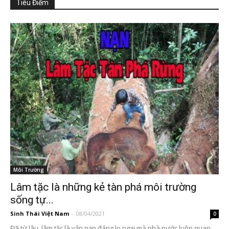
Tiêu Điểm
Môi Trường
Lâm tặc là những kẻ tàn phá môi trường
sống tự...
Sinh Thái Việt Nam
-
08/04/2021
0
Đã từ lâu, lâm tặc là vấn nạn đáng lo ngại mà nhà nước luôn quan