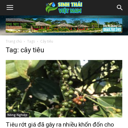
Trang chủ
Tags
Cây tiêu
Tag: cây tiêu
Nông Nghiệp
Tiêu rớt giá đã gây ra nhiều khốn đốn cho