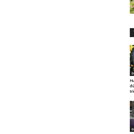
Đ
Hư
đú
tr
Đ