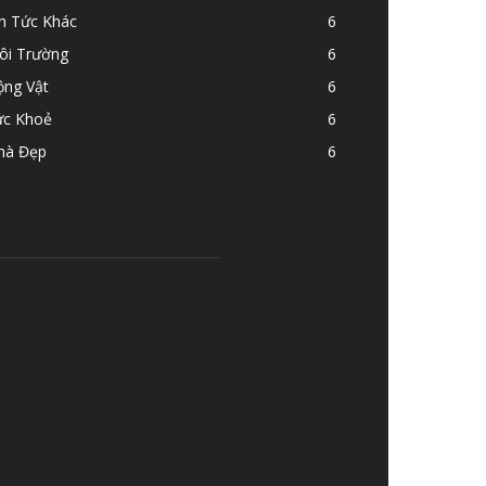
in Tức Khác
6
ôi Trường
6
ộng Vật
6
ức Khoẻ
6
hà Đẹp
6