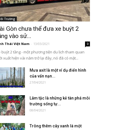
ôi Trường
ài Gòn chưa thể đưa xe buýt 2
ầng vào sử...
nh Thái Việt Nam
-
13/03/2021
0
 buýt 2 tầng - một phương tiện du lịch tham quan
i xuất hiện vài năm trở lại đây, nó đã có mặt...
Mưa axit là một ví dụ điển hình
của vấn nạn...
27/04/2021
Lâm tặc là những kẻ tàn phá môi
trường sống tự...
08/04/2021
Trông thêm cây xanh là một