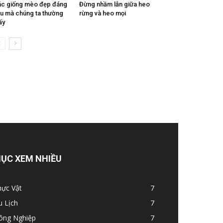
c giống mèo đẹp đáng
Đừng nhầm lẫn giữa heo
u mà chúng ta thường
rừng và heo mọi
ấy
ỤC XEM NHIỀU
hực Vật
7
u Lịch
7
ông Nghiệp
7