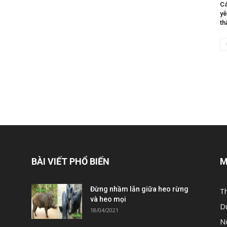
Cá
yê
th
BÀI VIẾT PHỔ BIẾN
M
Đừng nhầm lẫn giữa heo rừng
T
và heo mọi
D
18/04/2021
N