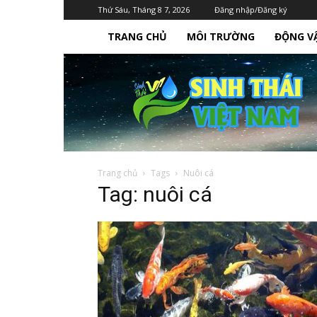
Thứ Sáu, Tháng 8 7, 2026
Đăng nhập/Đăng ký
TRANG CHỦ
MÔI TRƯỜNG
ĐỘNG V
Sinh
Thái
Việt
Nam
Trang chủ
Tags
Nuôi cá
Tag: nuôi cá