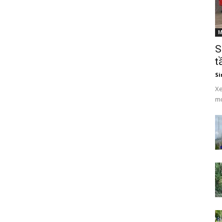
M
S
t
Si
Xe
mớ