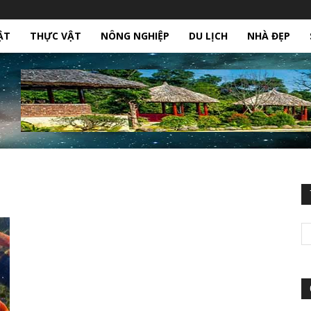
ẬT
THỰC VẬT
NÔNG NGHIỆP
DU LỊCH
NHÀ ĐẸP