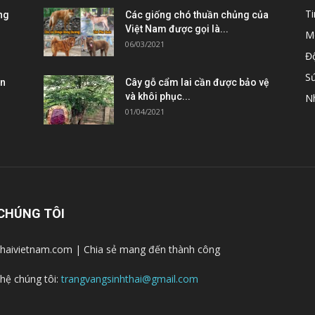
T
ng
Các giống chó thuần chủng của
Việt Nam được gọi là...
M
06/03/2021
Đ
S
ên
Cây gỗ cẩm lai cần được bảo vệ
và khôi phục...
N
01/04/2021
CHÚNG TÔI
thaivietnam.com | Chia sẻ mang đến thành công
 hệ chúng tôi:
trangvangsinhthai@gmail.com