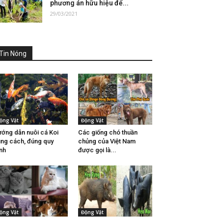
phương án hữu hiệu để...
29/03/2021
Tin Nóng
ộng Vật
Động Vật
ớng dẫn nuôi cá Koi
Các giống chó thuần
ng cách, đúng quy
chủng của Việt Nam
ình
được gọi là...
ộng Vật
Động Vật