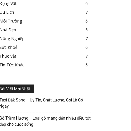
Động Vật
6
Du Lịch
7
Môi Trường
6
Nhà Đẹp
6
Nông Nghiệp
7
Sức Khoẻ
6
Thực Vật
7
Tin Tức Khác
6
Bài Viết Mới Nhất
Taxi Đắk Song – Uy Tín, Chất Lượng, Gọi Là Có
Ngay
Gỗ Trầm Hương – Loại gỗ mang đến nhiều điều tốt
đẹp cho cuộc sống